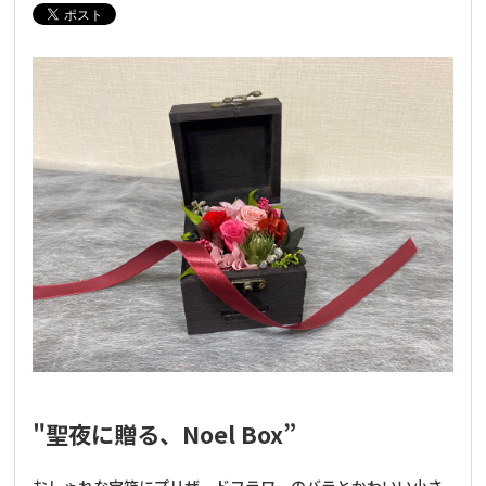
"聖夜に贈る、Noel Box”