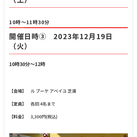
10
時～
11
時
30
分
開催日時③ 2023年12月19日
（火）
10
時30分～12
時
【会場】
ル ブーケ アベイユ 芝浦
【
定員】
各回
4
名まで
【料金】
3,300
円
(
税込
)